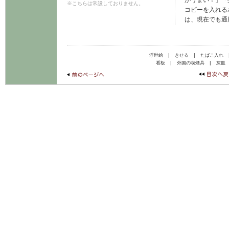
がうまい！」「
※こちらは常設しておりません。
コピーを入れる
は、現在でも通
|
|
浮世絵
きせる
たばこ入れ
|
|
看板
外国の喫煙具
灰皿