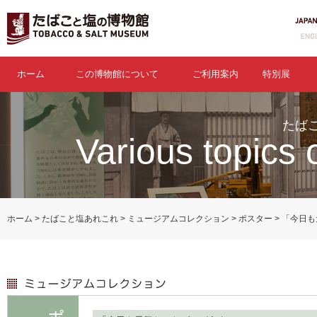
ホーム
この博物館について
ご利用案内
特別展
たば
Various topics 
ホーム
たばこと塩あれこれ
ミュージアムコレクション
ポスター
「今日も