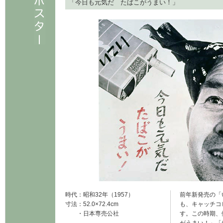
「今日も元気だ たばこがうまい！」
時代
：
昭和32年（1957）
前年新発売の「
寸法
：
52.0×72.4cm
も、キャッチコ
・
日本専売公社
す。この時期、