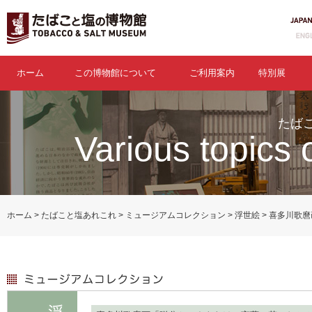
ホーム
この博物館について
ご利用案内
特別展
たば
Various topics 
ホーム
たばこと塩あれこれ
ミュージアムコレクション
浮世絵
喜多川歌麿