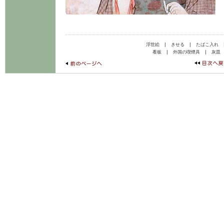
|
|
浮世絵
きせる
たばこ入れ
|
|
看板
外国の喫煙具
灰皿