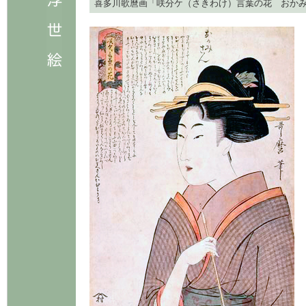
喜多川歌麿画「咲分ケ（さきわけ）言葉の花 おか