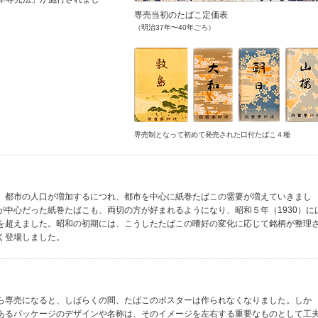
専売当初のたばこ定価表
（明治37年〜40年ごろ）
専売制となって初めて発売された口付たばこ４種
、都市の人口が増加するにつれ、都市を中心に紙巻たばこの需要が増えていきまし
が中心だった紙巻たばこも、両切の方が好まれるようになり、昭和５年（1930）に
を超えました。昭和の初期には、こうしたたばこの嗜好の変化に応じて銘柄が整理
く登場しました。
ら専売になると、しばらくの間、たばこのポスターは作られなくなりました。しか
あるパッケージのデザインや名称は、そのイメージを左右する重要なものとして工