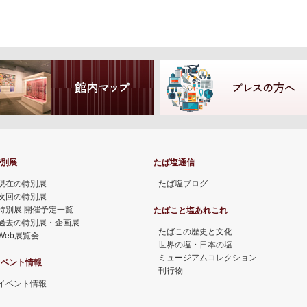
特別展
たば塩通信
現在の特別展
たば塩ブログ
次回の特別展
特別展 開催予定一覧
たばこと塩あれこれ
過去の特別展・企画展
たばこの歴史と文化
Web展覧会
世界の塩・日本の塩
ミュージアムコレクション
イベント情報
刊行物
イベント情報