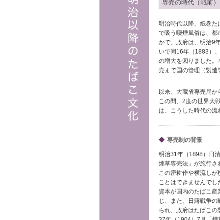
専売の時代（戦前）
明治時代以降、紙巻た
で吸う喫煙風俗は、都
かで、政府は、明治9
いで同16年（1883）
の増大を図りました。
売まで国の管理（製造
以来、大蔵省専売局か
この間、2度の世界大
は、こうした時代の流
◆
専売制の背景
明治31年（1898）
煙草専売法」が施行さ
この密耕作や横流しが
ことはできませんでし
資本が国内のたばこ産
じ、また、日露戦争の
られ、政府はたばこの
37年（1904）7月