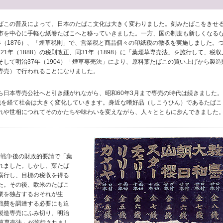
ばこの普及によって、日本のたばこ文化は大きく変わりました。刻みたばこをきせ
市を中心に手軽な紙巻たばこへと移っていきました。一方、国の制度も新しくなる
年（1876）、「煙草税則」で、営業税と商品個々の印紙税の徴収を実施しました。
、21年（1888）の税則改正、同31年（1898）に「葉煙草専売法」を施行して、税収
そして明治37年（1904）「煙草専売法」により、原料葉たばこの買い上げから製造
専売）で行われることになりました。
ら日本専売公社へと引き継がれながら、昭和60年3月まで専売の時代は続きました。
戦を経て社会は大きく変化していきます。身近な嗜好品（しこうひん）であるたばこ
れや世相につれてそのかたちや味わいを変えながら、人々とともに歩んできました
日清戦争後の財政的要請で「葉
れました。しかし、葉たば
横行し、目標の税収を得る
た。その後、欧米のたばこ
業を独占するおそれが生
戦費を調達する必要にも迫
製造専売にふみ切り、明治
「煙草専売法」が施行されまし