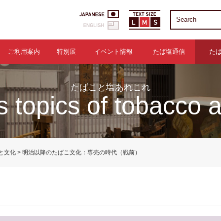
ご利用案内
特別展
イベント情報
たば塩通信
た
たばこと塩あれこれ
s topics of tobacco a
と文化
明治以降のたばこ文化：専売の時代（戦前）