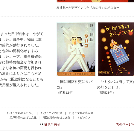
杉浦非水がデザインした「みのり」のポスター
に始まった日中戦争は、やがて
ました。戦争中、物資は軍
の節約が励行されました。
と包装の簡易化がすすみ、
ました。一方、軍事費確保
かに戦時負担金が付加され
により名称の変更も行われ
の激化によりたばこも不足
4）からは配給制になるととも
「国に国防社交にタバ
「ヤミタバコ消して文
代用葉が混入されました。
コ」
の灯をともせ」
（昭和12年）
（昭和23年）
|
|
たばこ文化のふるさと
たばこ文化の伝播
たばこ文化の広がり
|
|
江戸時代のたばこ文化
明治以降のたばこ文化
トピックス