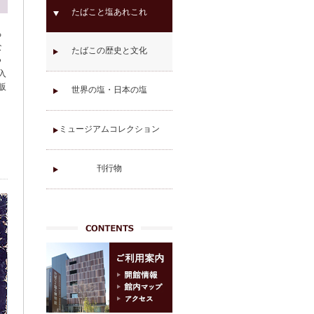
たばこと塩あれこれ
る
な
たばこの歴史と文化
つ
入
販
世界の塩・日本の塩
ミュージアムコレクション
。
刊行物