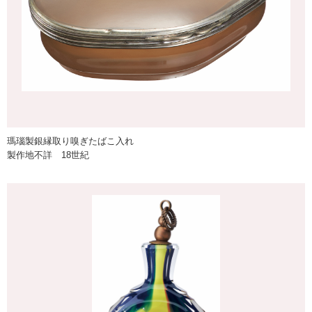
瑪瑙製銀縁取り嗅ぎたばこ入れ
製作地不詳 18世紀