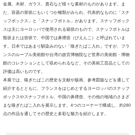
金属、木材、ガラス、貴石など様々な素材のものがあります。ま
た、容器の形状にもいくつか種類がみられ、代表的なものに「スナ
ッフボックス」と「スナッフボトル」があります。スナッフボック
スは主にヨーロッパで使用される箱状のもので、スナッフボトルは
瓶状または壺状で、中国では鼻煙壺（びえんこ）と呼ばれていま
す。日本ではあまり馴染みのない「嗅ぎたばこ入れ」ですが、フラ
ンスのルーブル美術館や台湾の故宮博物院など世界の美術館・博物
館のコレクションとして収められるなど、その美術工芸品としての
評価は高いものです。
本展では、嗅ぎたばこの歴史を文献や版画、参考図版などを通して
紹介するとともに、フランスをはじめとするヨーロッパのスナッフ
ボックスやスナッフボトル、中国の鼻煙壺、その他の地域のさまざ
まな嗅ぎたばこ入れを展示します。4つのコーナーで構成し、約280
点の作品を通してその歴史と多彩な魅力を紹介します。