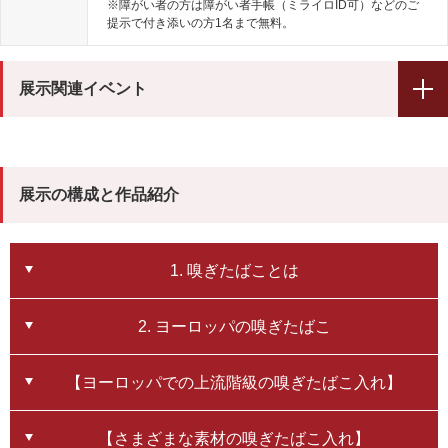
※障がい者の方は障がい者手帳（ミライロID可）などのご
提示で付き添いの方1名まで無料。
展示関連イベント
展示関連講演会
展示の構成と作品紹介
11月17日（日）午後2時～
「嗅ぎたばこの歴史と文化」
1. 嗅ぎたばことは
谷田 有史（元たばこと塩の博物館主任学芸員）
会場：3階視聴覚ホール
2. ヨーロッパの嗅ぎたばこ
※WEBによる事前予約制で、定員は先着60名。参加には、入館料（一般・大学
生100円／満65歳以上・小中高校生50円）が必要です。
【ヨーロッパでの上流階級の嗅ぎたばこ入れ】
※イベントは終了しました。ご参加ありがとうございました。
【さまざまな素材の嗅ぎたばこ入れ】
鼻煙壺内画製作実演