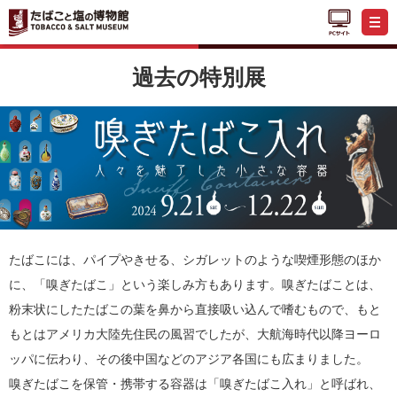
過去の特別展
たばこには、パイプやきせる、シガレットのような喫煙形態のほか
に、「嗅ぎたばこ」という楽しみ方もあります。嗅ぎたばことは、
粉末状にしたたばこの葉を鼻から直接吸い込んで嗜むもので、もと
もとはアメリカ大陸先住民の風習でしたが、大航海時代以降ヨーロ
ッパに伝わり、その後中国などのアジア各国にも広まりました。
嗅ぎたばこを保管・携帯する容器は「嗅ぎたばこ入れ」と呼ばれ、