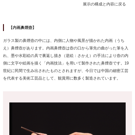
展示の構成と内容に戻る
【内画鼻煙壺】
ガラス製の鼻煙壺の中には、内側に人物や風景が描かれた内画（うち
え）鼻煙壺があります。内画鼻煙壺は壺の口から筆先の曲がった筆を入
れ、墨や水彩絵の具で裏返し描き（逆絵：さかえ）の手法により壺の内
側に文字や絵画を描く「内画技法」を用いて製作された鼻煙壺です。19
世紀に民間で生み出されたものとされますが、今日では中国の細密工芸
を代表する美術工芸品として、観賞用に数多く製造されています。