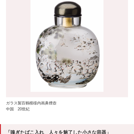
ガラス製百鶴模様内画鼻煙壺
中国 20世紀
「嗅ぎたばこ入れ 人々を魅了した小さな容器」