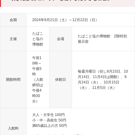
会期
2024年9月21日（土）～12月22日（日）
たばこ
たばこと塩の博物館 2階特別
主催
と塩の
会場
展示室
博物館
午前1
0時～
午後5
毎週月曜日（但し9月23日、10
時
月14日、11月4日は開館）、9
開館時間
（入館
休館日
月24日（火）、10月15日
締切は
（火）、11月5日（火）
午後4
時30
分）
大人・大学生 100円
小・中・高校生 50円
満65歳以上の方 50円
入館料