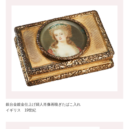
銀台金鍍金仕上げ婦人肖像画嗅ぎたばこ入れ
イギリス 19世紀