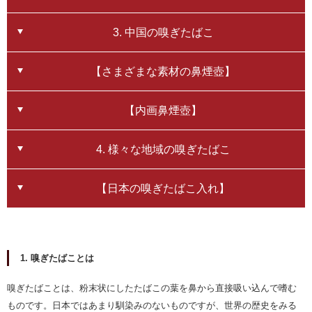
11月24日（日） (1) 午前11時～12時30分 (2) 午後2時～3時30分 ※各回
3. 中国の嗅ぎたばこ
とも内容は同じです。
出演：劉 泰松（中国内画芸術家協会会員）
【さまざまな素材の鼻煙壺】
会場：3階視聴覚ホール
【内画鼻煙壺】
※WEBによる事前予約制で、定員は各回とも先着40名。参加には、入館料（一
般・大学生100円／満65歳以上・小中高校生50円）が必要です。
4. 様々な地域の嗅ぎたばこ
※イベントは終了しました。ご参加ありがとうございました。
【日本の嗅ぎたばこ入れ】
1. 嗅ぎたばことは
嗅ぎたばことは、粉末状にしたたばこの葉を鼻から直接吸い込んで嗜む
ものです。日本ではあまり馴染みのないものですが、世界の歴史をみる