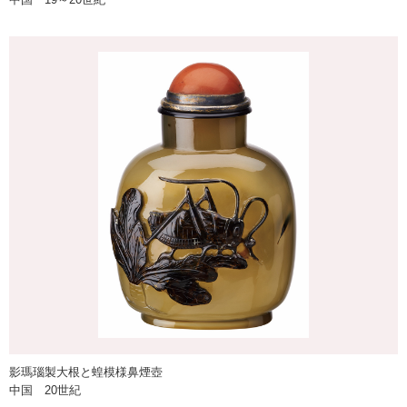
影瑪瑙製大根と蝗模様鼻煙壺
中国 20世紀