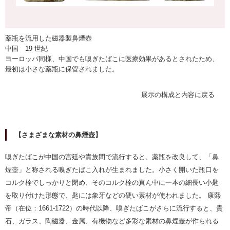
薬瓶を流用した磁器製鼻煙壺
中国 19 世紀
ヨーロッパ同様、中国でも嗅ぎたばこに医療効果があるとされたため、
最初は小さな薬瓶に保管されました。
展示の構成と内容に戻る
【さまざまな素材の鼻煙壺】
嗅ぎたばこが中国の宮廷や貴族間で流行すると、薬瓶を改良して、「鼻
煙壺」と称される嗅ぎたばこ入れが生まれました。小さく開いた瓶口を
コルク栓でしっかりと閉め、そのコルク栓の真ん中に一本の細長い小匙
を取り付けた形態で、匙には象牙などの硬い素材が使われました。 康熙
帝（在位：1661-1722）の時代以降、嗅ぎたばこがさらに流行すると、貴
石、ガラス、陶磁器、金属、有機物など多彩な素材の鼻煙壺が作られる