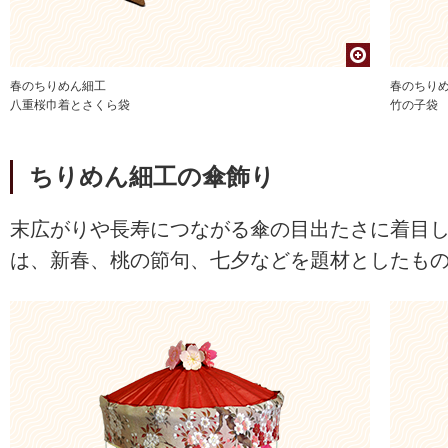
春のちりめん細工
春のちり
八重桜巾着とさくら袋
竹の子袋
ちりめん細工の傘飾り
末広がりや長寿につながる傘の目出たさに着目
は、新春、桃の節句、七夕などを題材としたも