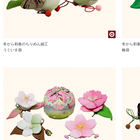
冬から初春のちりめん細工
冬から初
うぐいす袋
椿袋