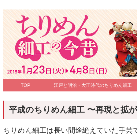
TOP
江戸と明治・大正時代のちりめん細工
平成のちりめん細工 〜再現と拡
ちりめん細工は長い間途絶えていた手芸